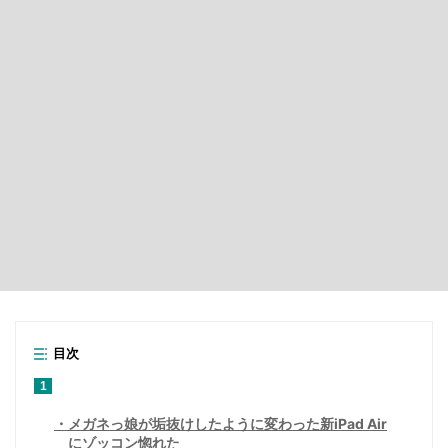
目次
1
メガネっ娘が垢抜けしたように変わった新iPad Air
にゾッコン惚れた