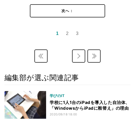
次へ：
1
2
3
編集部が選ぶ関連記事
学びのIT
学校に1人1台のiPadを導入した自治体、
「WindowsからiPadに鞍替え」の理由
2020/09/18 18:00