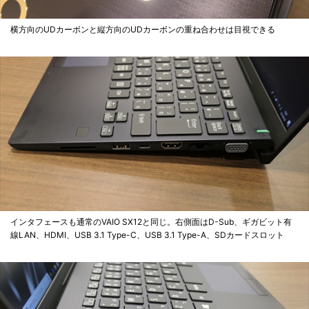
横方向のUDカーボンと縦方向のUDカーボンの重ね合わせは目視できる
インタフェースも通常のVAIO SX12と同じ。右側面はD-Sub、ギガビット有
線LAN、HDMI、USB 3.1 Type-C、USB 3.1 Type-A、SDカードスロット