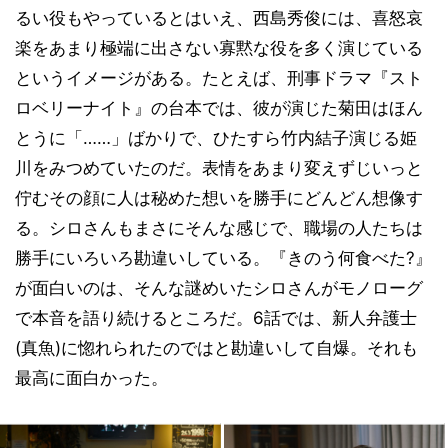
るい役もやっているとはいえ、西島秀俊には、喜怒哀
楽をあまり極端に出さない寡黙な役を多く演じている
というイメージがある。たとえば、刑事ドラマ『スト
ロベリーナイト』の台本では、彼が演じた菊田はほん
とうに「……」ばかりで、ひたすら竹内結子演じる姫
川をみつめていたのだ。表情をあまり変えずじいっと
佇むその顔に人は秘めた想いを勝手にどんどん想像す
る。シロさんもまさにそんな感じで、職場の人たちは
勝手にいろいろ勘違いしている。『きのう何食べた?』
が面白いのは、そんな謎めいたシロさんがモノローグ
で本音を語り続けるところだ。6話では、新人弁護士
(真魚)に惚れられたのではと勘違いして自爆。それも
最高に面白かった。