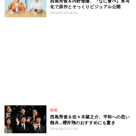
西島秀俊＆内野聖陽、『なに食べ』実写
化で原作とそっくりビジュアル公開
2019/01/24 06:00
映画
西島秀俊＆佐々木蔵之介、平和への思い
熱弁…櫻井翔のおすすめにも驚き
2019/04/22 21:28