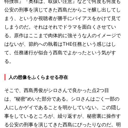
特捜班』『奥様は、取扱い注意』などで何度も何度も
公安の刑事を演じてきた西島だからこそ醸し出してし
まう、というか視聴者が勝手にバイアスをかけて見て
しまうのだ。それはそれでドラマを面白くさせてい
る。原作はここまで肉体的に強そうな人のイメージで
はないが、節約への執着はTHE任務という感じはし
て、任務遂行が似合う西島でよかったという気がす
る。
人の想像をふくらませる存在
そこで、西島秀俊がシロさんで良かった点2つ目
は、“秘密”めいた部分である。シロさんはごく一部の
人にしかゲイであることを明かしていない。この隠し
事をしているところが、繰り返すが、秘密裏に操作す
る公安の刑事を演じてきた西島にぴったりなのだ。明