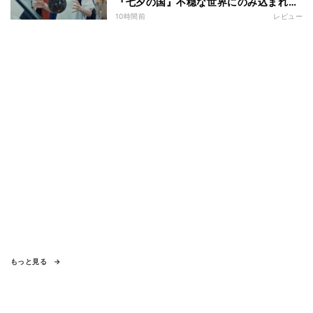
『七夕の国』不穏な世界にのみ込まれる
超常ミステリー
10時間前
レビュー
もっと見る