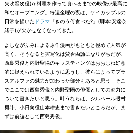
矢吹賢次役)が料理を作って食べるまでの映像が最高に
和むオープニング。毎週金曜の夜は、ゲイカップルの
日常を描いた
ドラマ
『きのう何食べた?』(脚本:安達奈
緒子)が欠かせなくなってきた。
よしながふみによる原作漫画がもともと極めて人気が
高く、そうなると実写化は賛否両論になりがちだが、
西島秀俊と内野聖陽のキャスティングはおおむね好意
的に捉えられているように思うし、彼らによってプラ
スアルファの魅力が加わった部分もあると思う。そこ
でここでは西島秀俊と内野聖陽の俳優としての魅力に
ついて書きたいと思う。叶うならば、ジルベール磯村
勇斗、小日向役山本耕史まで書きたいところだが、ま
ずは前編として西島秀俊。