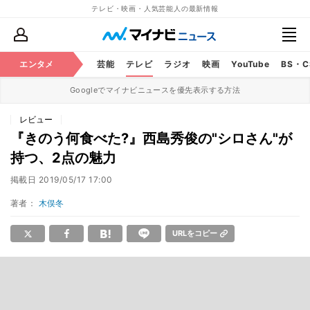
テレビ・映画・人気芸能人の最新情報
エンタメ
芸能
テレビ
ラジオ
映画
YouTube
BS・
Googleでマイナビニュースを優先表示する方法
レビュー
『きのう何食べた?』西島秀俊の"シロさん"が
持つ、2点の魅力
掲載日
2019/05/17 17:00
著者：
木俣冬
URLをコピー