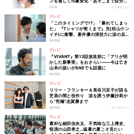
ンを通して印象変化「あそこまで自分に
正直に生きられる人は、なかなかいな
2分前
インタビュー
い」
テレビ
「このタイミングで!?」「暴れてしまっ
た」 『Tシャツが乾くまで』充(松山ケン
イチ)に衝撃、蒼井優の演技力に涙の反
響も
5時間前
テレビ
『VIVANT』第13話放送前に「アリが明
かした新事実」をおさらい――今は亡き
山本の扱いがSNSでも話題に
6時間前
テレビ
リリー・フランキー＆長谷川京子が語る
芝居の間と役作り 涙を誘う伊藤沙莉か
ら“究極”志賀勝まで
8時間前
インタビュー
テレビ
素朴な細田佳央太、不気味な三上博史、
怪演の山田孝之…猛暑の夏こそ見たい