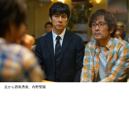
左から西島秀俊、内野聖陽