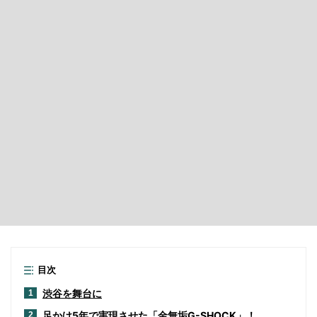
目次
渋谷を舞台に
1
足かけ5年で実現させた「金無垢G-SHOCK」！
2