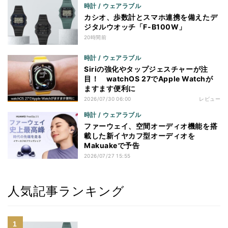
時計 / ウェアラブル
カシオ、歩数計とスマホ連携を備えたデ
ジタルウオッチ「F-B100W」
20時間前
時計 / ウェアラブル
Siriの強化やタップジェスチャーが注
目！ watchOS 27でApple Watchが
ますます便利に
2026/07/30 06:00
レビュー
時計 / ウェアラブル
ファーウェイ、空間オーディオ機能を搭
載した新イヤカフ型オーディオを
Makuakeで予告
2026/07/27 15:55
人気記事ランキング