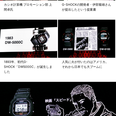
カシオ計算機 プロモーション部 上
G-SHOCKの開発者・伊部菊雄さん
間卓氏
が提出したという提案書
1893年、初代G-
人気に火が付いたのはアメリカ。
SHOCK「DW5000C」が誕生しま
それから日本でも大ブームに
した