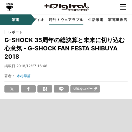
ー
サウンド / オーディオ
家電
時計 / ウェアラブル
生活家電
家電量販店
レポート
G-SHOCK 35周年の総決算と未来に切り込む
心意気 - G-SHOCK FAN FESTA SHIBUYA
2018
掲載日
2018/12/27 16:48
著者：
木村早苗
URLをコピー