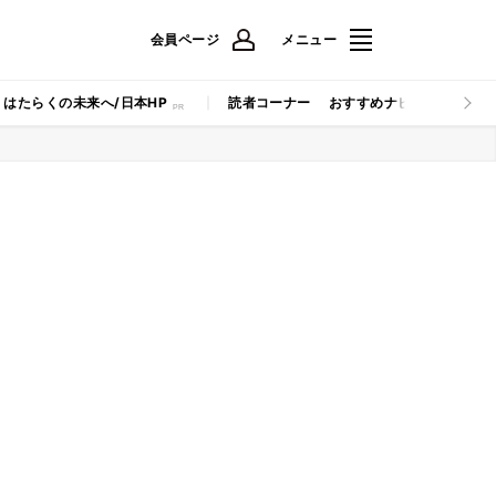
会員ページ
メニュー
はたらくの未来へ/日本HP
読者コーナー
おすすめナビ
マイナビB