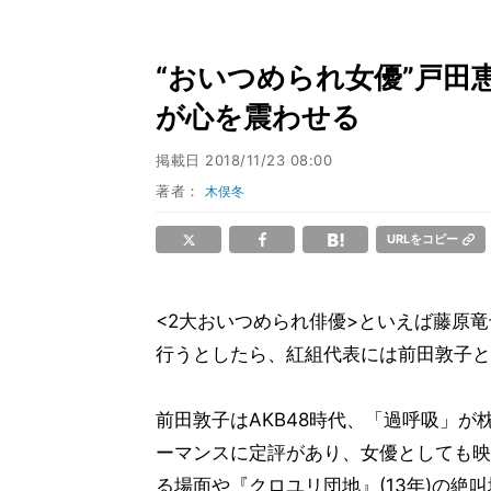
“おいつめられ女優”戸田
が心を震わせる
掲載日
2018/11/23 08:00
著者：
木俣冬
URLをコピー
<2大おいつめられ俳優>といえば藤原
行うとしたら、紅組代表には前田敦子と
前田敦子はAKB48時代、「過呼吸」
ーマンスに定評があり、女優としても映
る場面や『クロユリ団地』(13年)の絶