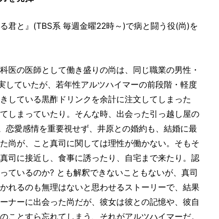
と』(TBS系 毎週金曜22時～)で病と闘う役(尚)を
科医の医師として働き盛りの尚は、同じ職業の男性・
充実していたが、若年性アルツハイマーの前段階・軽度
きしている黒酢ドリンクを余計に注文してしまった
てしまっていたり。そんな時、出会った引っ越し屋の
る。恋愛感情を重要視せず、井原との婚約も、結婚に最
た尚が、こと真司に関しては理性が働かない。そもそ
真司に接近し、食事に誘ったり、自宅まで来たり。認
っているのか? とも解釈できないこともないが、真司
かれるのも無理はないと思わせるストーリーで、結果
ーナーに出会った尚だが、彼女は彼との記憶や、彼自
のことすら忘れてしまう、それがアルツハイマーだ。