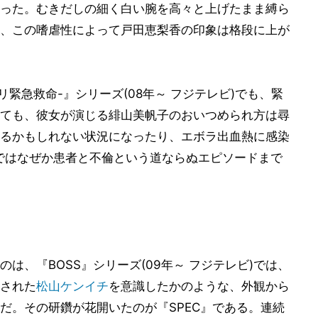
った。むきだしの細く白い腕を高々と上げたまま縛ら
、この嗜虐性によって戸田恵梨香の印象は格段に上が
リ緊急救命-』シリーズ(08年～ フジテレビ)でも、緊
ても、彼女が演じる緋山美帆子のおいつめられ方は尋
るかもしれない状況になったり、エボラ出血熱に感染
sonではなぜか患者と不倫という道ならぬエピソードまで
は、『BOSS』シリーズ(09年～ フジテレビ)では、
された
松山ケンイチ
を意識したかのような、外観から
だ。その研鑽が花開いたのが『SPEC』である。連続