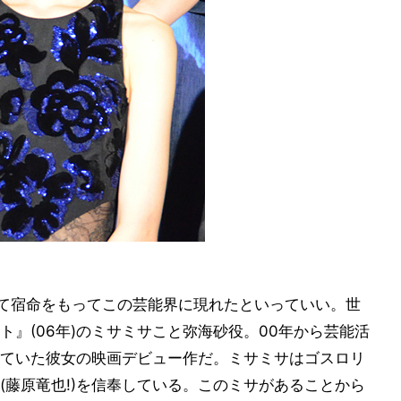
して宿命をもってこの芸能界に現れたといっていい。世
』(06年)のミサミサこと弥海砂役。00年から芸能活
ていた彼女の映画デビュー作だ。ミサミサはゴスロリ
(藤原竜也!)を信奉している。このミサがあることから