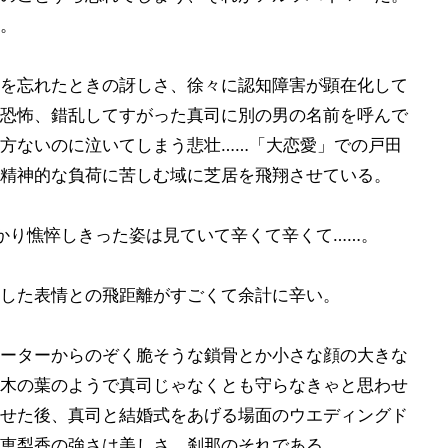
。
を忘れたときの訝しさ、徐々に認知障害が顕在化して
恐怖、錯乱してすがった真司に別の男の名前を呼んで
方ないのに泣いてしまう悲壮……「大恋愛」での戸田
精神的な負荷に苦しむ域に芝居を飛翔させている。
かり憔悴しきった姿は見ていて辛くて辛くて……。
した表情との飛距離がすごくて余計に辛い。
ーターからのぞく脆そうな鎖骨とか小さな顔の大きな
木の葉のようで真司じゃなくとも守らなきゃと思わせ
せた後、真司と結婚式をあげる場面のウエディングド
恵梨香の強さは美しさ。刹那のそれである。