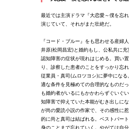
最近では主演ドラマ『大恋愛～僕を忘れる君
演じていて、それがまた壮絶だ。
『コード・ブルー』をも思わせる産婦人
井原(松岡昌宏)と婚約もし、公私共に
認知障害の症状が現れはじめる。買い置
り、診察した患者のことをすっかり忘れ
従業員・真司(ムロツヨシ)に夢中にな
適な条件を見極めての合理的なものだっ
も婚約者がいるにもかかわらずぐいぐい
知障害で抑えていた本能がむき出しにな
が尚の愛読小説の作家で、その感性に惹
的に尚と真司は結ばれる。ベストパート
身のことまで忘れていく。やがては自分