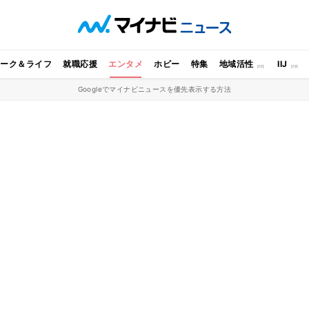
ワーク＆ライフ
就職応援
エンタメ
ホビー
特集
地域活性
IIJ
Googleでマイナビニュースを優先表示する方法