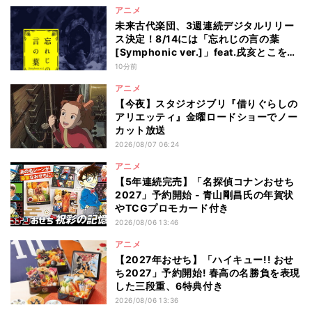
アニメ
未来古代楽団、3週連続デジタルリリー
ス決定！8/14には「忘れじの言の葉
[Symphonic ver.]」feat.戌亥とこを配
信
10分前
アニメ
【今夜】スタジオジブリ『借りぐらしの
アリエッティ』金曜ロードショーでノー
カット放送
2026/08/07 06:24
アニメ
【5年連続完売】「名探偵コナンおせち
2027」予約開始 - 青山剛昌氏の年賀状
やTCGプロモカード付き
2026/08/06 13:46
アニメ
【2027年おせち】「ハイキュー!! おせ
ち2027」予約開始! 春高の名勝負を表現
した三段重、6特典付き
2026/08/06 13:36