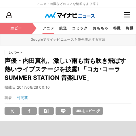
アニメ・特撮などのコアな情報をより深く
ホビー
アニメ
鉄道
コミック
おもちゃ
特撮
将棋
Googleでマイナビニュースを優先表示する方法
レポート
声優・内田真礼、激しい雨も雷も吹き飛ばす
熱いライブステージを披露! 「コカ･コーラ
SUMMER STATION 音楽LIVE」
掲載日
2017/08/28 00:10
著者：
竹間葵
URLをコピー