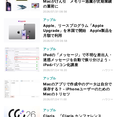
Macがけん引 メモリー急騰が次期業績
の重荷に
2026/07/31 08:56
アップル
Apple、リースプログラム「Apple
Upgrade」を米国で開始 Apple製品を
月額で利用
2026/07/29 06:58
アップル
iPadの「メッセージ」で不明な差出人・
迷惑メッセージを自動で振り分けよう -
iPadパソコン化講座
2026/07/24 16:20
ハウツー
アップル
Macのアプリで作成中のデータは自分で
保存する？ - iPhoneユーザーのための
Macのトリセツ
2026/07/24 11:00
ハウツー
アップル
Claris、「Claris カンファレンス