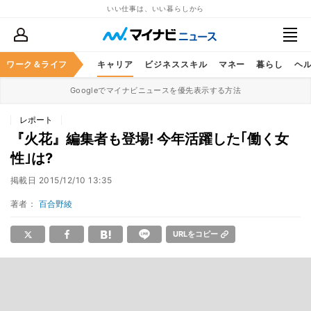
いい仕事は、いい暮らしから
ワーク＆ライフ
キャリア
ビジネススキル
マネー
暮らし
ヘ
Googleでマイナビニュースを優先表示する方法
レポート
『火花』編集者も登場! 今年活躍した｢働く女
性｣は?
掲載日
2015/12/10 13:35
著者：
百合野綾
URLをコピー