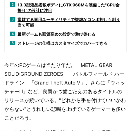
13.3型液晶搭載ボディにGTX 960Mを装備した"GPU全
2
振り"の設計に注目
常駐する専用ユーティリティで複雑なコンボ押しも割り
3
当て可能
最新ゲームも画質高めの設定で遊び倒せる
4
ストレージの仕様はカスタマイズでカバーできる
5
今年のPCゲームは当たり年だ。「METAL GEAR
SOLID:GROUND ZEROES」「バトルフィールド ハー
ドライン」「Grand Theft Auto V」、さらに「ウィッ
チャーIII」など、良質かつ歯ごたえのあるタイトルの
リリースが続いている。"どれから手を付けていいかわ
からない"とうれしい悲鳴を上げているゲーマーも多い
ことだろう。