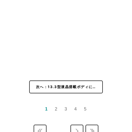
次へ：13.3型液晶搭載ボディに…
1
2
3
4
5