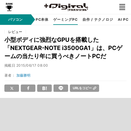
ndows
パソコン
アップル
PC本体
ゲーミングPC
自作 / テクノロジ
AI PC
レビュー
小型ボディに強烈なGPUを搭載した
「NEXTGEAR-NOTE i3500GA1」は、PCゲ
ームの当たり年に買うべきノートPCだ
掲載日
2015/06/17 08:00
著者：
加藤勝明
URLをコピー