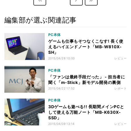
編集部が選ぶ関連記事
PC本体
ゲームも仕事もそつなくこなす! 長く使
えるハイエンドノート「MB-W810X-
SH」
2015/04/28 10:00
レビュー
PC本体
「ファンは最終手段だった」 - 担当者に
聞く「m-Stick」新モデル開発の裏側
2015/04/22 17:52
レポート
PC本体
3Dゲームも遊べる!! 長期間メインPCと
して使える万能ノート「MB-K630X-
SSD」
2015/04/09 13:14
レビュー