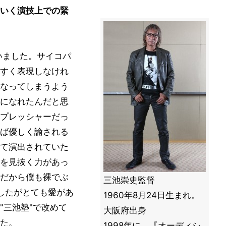
いく演技上での緊
いました。サイコパ
すく表現しなけれ
なってしまうよう
になれたんだと思
プレッシャーだっ
ば優しく諭される
て演出されていた
を見抜く力があっ
だから僕も裸でぶ
三池崇史監督
したがとても愛があ
1960年8月24日生まれ。
"三池塾"で改めて
大阪府出身
た。
1998年に、『オーディシ