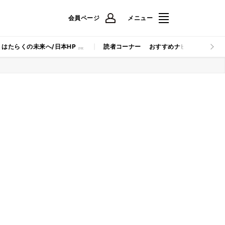
会員ページ
メニュー
はたらくの未来へ/日本HP
読者コーナー
おすすめナビ
マイナビB