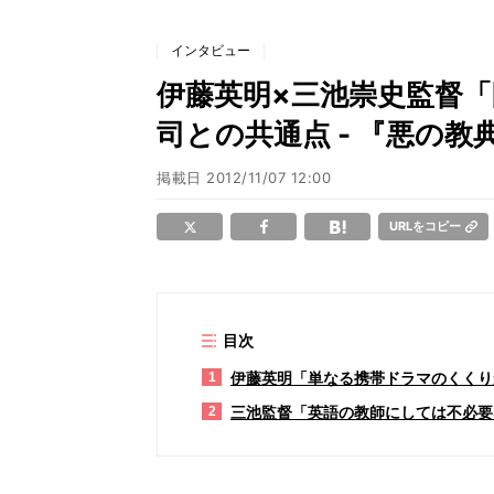
インタビュー
伊藤英明×三池崇史監督
司との共通点 - 『悪の教典
掲載日
2012/11/07 12:00
URLをコピー
目次
伊藤英明「単なる携帯ドラマのくくり
1
三池監督「英語の教師にしては不必要
2