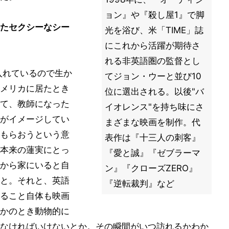
ョン』や『殺し屋1』で脚
たセクシーなシー
光を浴び、米「TIME」誌
にこれから活躍が期待さ
れる非英語圏の監督とし
入れているので生か
てジョン・ウーと並び10
メリカに居たとき
位に選出される。以後"バ
て、教師になった
イオレンス"を持ち味にさ
がイメージしてい
まざまな映画を制作。代
もらおうという意
表作は『十三人の刺客』
本来の蓮実にとっ
『愛と誠』『ゼブラーマ
から家にいると自
ン』『クローズZERO』
と。それと、英語
『逆転裁判』など
ること自体も映画
かのとき動物的に
なければいけないとか。その瞬間がいつ訪れるかわか