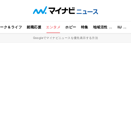
ワーク＆ライフ
就職応援
エンタメ
ホビー
特集
地域活性
IIJ
Googleでマイナビニュースを優先表示する方法