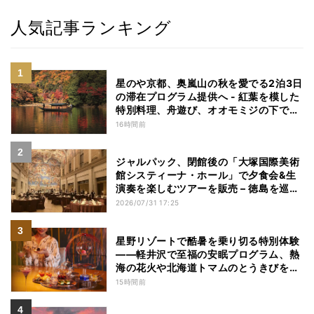
人気記事ランキング
星のや京都、奥嵐山の秋を愛でる2泊3日
の滞在プログラム提供へ - 紅葉を模した
特別料理、舟遊び、オオモミジの下でお
こなう深呼吸など
16時間前
ジャルパック、閉館後の「大塚国際美術
館システィーナ・ホール」で夕食会&生
演奏を楽しむツアーを販売 – 徳島を巡る
5つのコース
2026/07/31 17:25
星野リゾートで酷暑を乗り切る特別体験
——軽井沢で至福の安眠プログラム、熱
海の花火や北海道トマムのとうきびを主
役にしたアフタヌーンティー
15時間前