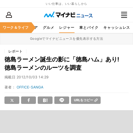
いい仕事は、いい暮らしから
暮らし
ワーク＆ライフ
ヘルスケア
グルメ
レジャー
車とバイク
キャッシュレス
Googleでマイナビニュースを優先表示する方法
レポート
徳島ラーメン誕生の影に「徳島ハム」あり!
徳島ラーメンのルーツを調査
掲載日
2012/10/03 14:29
著者：
OFFICE-SANGA
URLをコピー