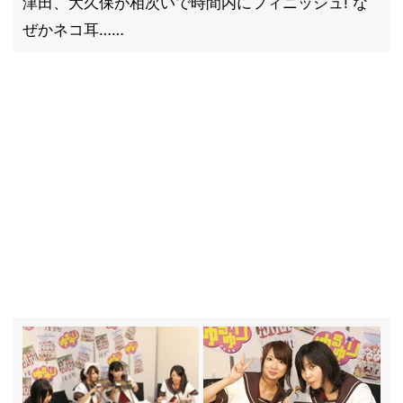
津田、大久保が相次いで時間内にフィニッシュ! な
ぜかネコ耳……