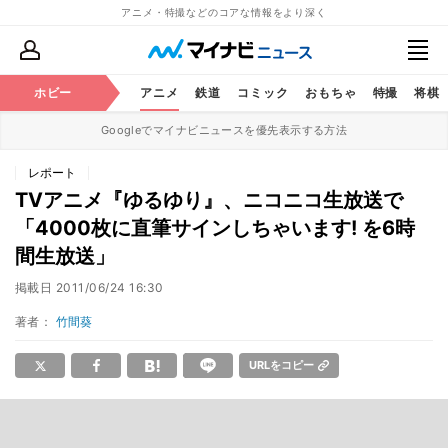
アニメ・特撮などのコアな情報をより深く
ホビー
アニメ
鉄道
コミック
おもちゃ
特撮
将棋
Googleでマイナビニュースを優先表示する方法
レポート
TVアニメ『ゆるゆり』、ニコニコ生放送で
「4000枚に直筆サインしちゃいます! を6時
間生放送」
掲載日
2011/06/24 16:30
著者：
竹間葵
URLをコピー