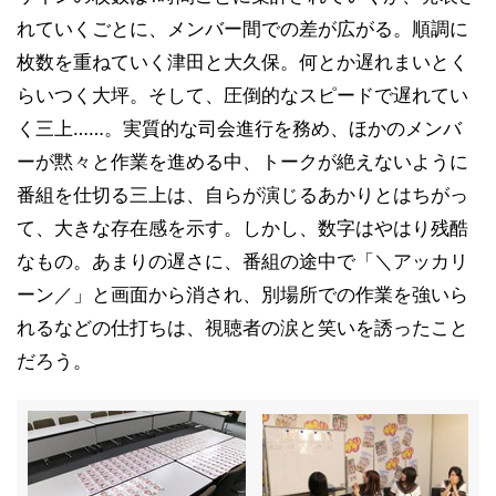
れていくごとに、メンバー間での差が広がる。順調に
枚数を重ねていく津田と大久保。何とか遅れまいとく
らいつく大坪。そして、圧倒的なスピードで遅れてい
く三上……。実質的な司会進行を務め、ほかのメンバ
ーが黙々と作業を進める中、トークが絶えないように
番組を仕切る三上は、自らが演じるあかりとはちがっ
て、大きな存在感を示す。しかし、数字はやはり残酷
なもの。あまりの遅さに、番組の途中で「＼アッカリ
ーン／」と画面から消され、別場所での作業を強いら
れるなどの仕打ちは、視聴者の涙と笑いを誘ったこと
だろう。