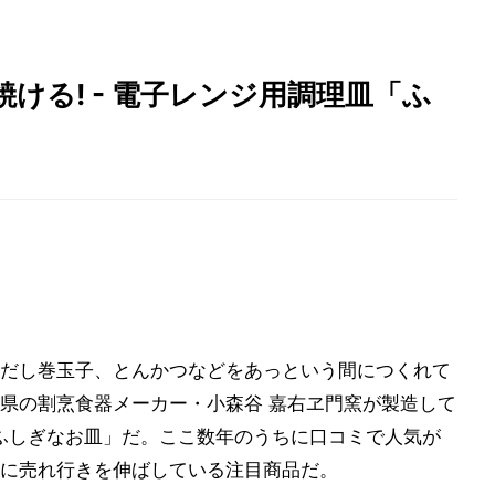
ける! - 電子レンジ用調理皿「ふ
だし巻玉子、とんかつなどをあっという間につくれて
県の割烹食器メーカー・小森谷 嘉右ヱ門窯が製造して
のふしぎなお皿」だ。ここ数年のうちに口コミで人気が
に売れ行きを伸ばしている注目商品だ。