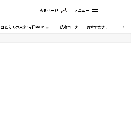
会員ページ
メニュー
はたらくの未来へ/日本HP
読者コーナー
おすすめナビ
マイナビB