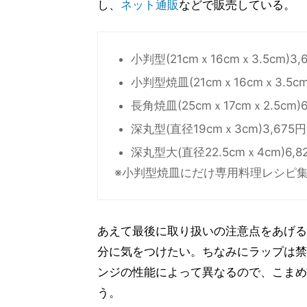
し、
ネット通販
などで販売している。
小判型(21cmｘ16cmｘ3.5cm)3,
小判型焼皿(21cmｘ16cmｘ3.5cm
長角焼皿(25cmｘ17cmｘ2.5cm)6
深丸型(直径19cmｘ3cm)3,675円
深丸型大(直径22.5cmｘ4cm)6,8
※小判型焼皿にだけ専用料理レシピ
あえて最後に取り扱いの注意点をあげる
分に気をつけたい。ちなみにラップは禁
ンジの性能によって異なるので、こまめ
う。