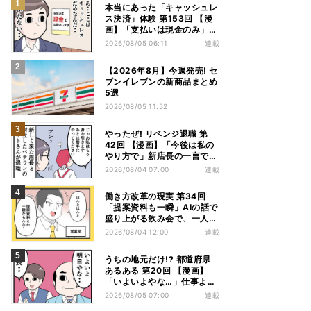
本当にあった「キャッシュレ
ス決済」体験 第153回 【漫
画】「支払いは現金のみ」と
分かっていたのに……会計で
2026/08/05 06:11
連載
反射的に出してしまったもの
は
【2026年8月】今週発売! セ
ブンイレブンの新商品まとめ
5選
2026/08/05 11:52
やったぜ! リベンジ退職 第
42回 【漫画】「今後は私の
やり方で」新店長の一言でベ
テラン退職→崩壊した現場
2026/08/04 07:00
連載
働き方改革の現実 第34回
「提案資料も一瞬」AIの話で
盛り上がる飲み会で、一人だ
け笑えなかった理由
2026/08/04 12:00
連載
うちの地元だけ!? 都道府県
あるある 第20回 【漫画】
「いよいよやな…」仕事より
優先は当然!? 兵庫県民の“祭
2026/08/05 07:00
連載
り愛”が熱すぎた