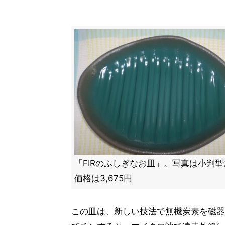
「FIRのふしぎなお皿」。写真は小判
価格は3,675円
この皿は、新しい技法で無機炭素を磁器